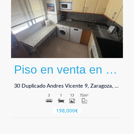
Ver
Piso en venta en Vicente, Andres (mosen)
30 Duplicado Andres Vicente 9, Zaragoza, Piso en venta en Vic
3
1
13
75
m²
198,000€