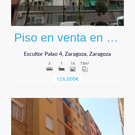
Piso en venta en Calle del Escultor Palao
Escultor Palao 4, Zaragoza, Zaragoza
3
1
14
73
m²
126,000€