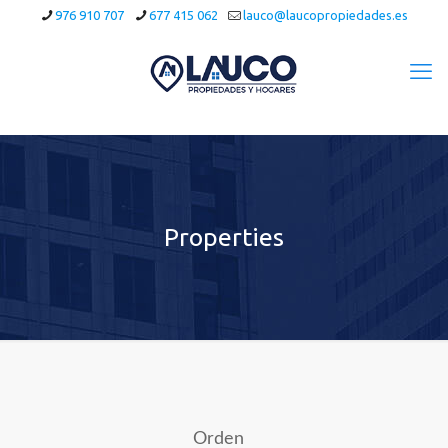
976 910 707
677 415 062
lauco@laucopropiedades.es
Properties
Orden