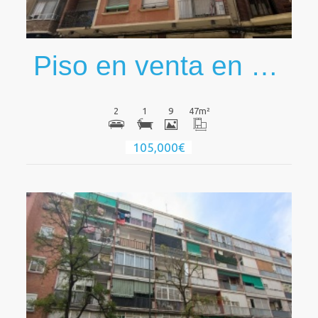
Piso en venta en Don Pedro Luna
2
1
9
47
m²
105,000€
Ver