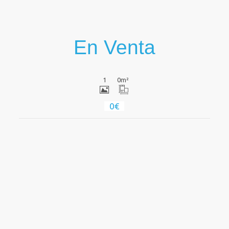
En Venta
1
0
m²
0€