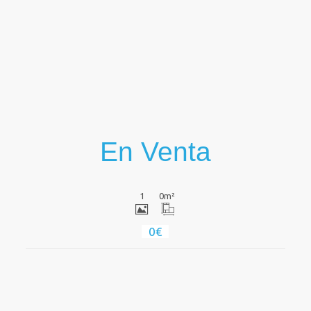
En Venta
1
0
m²
0€