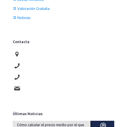
Valoración Gratuita
Noticias
Contacta
Av. Compromiso de Caspe 76
976 910 707
677 415 062
lauco@laucopropiedades.es
Últimas Noticias
Cómo calcular el precio medio por el que