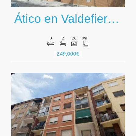
Ático en Valdefierro - ¡Tu Nuevo Hogar te Espera!
3
2
26
0
m²
249,000€
Ver