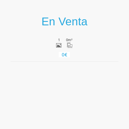
En Venta
1
0
m²
0€
Ver