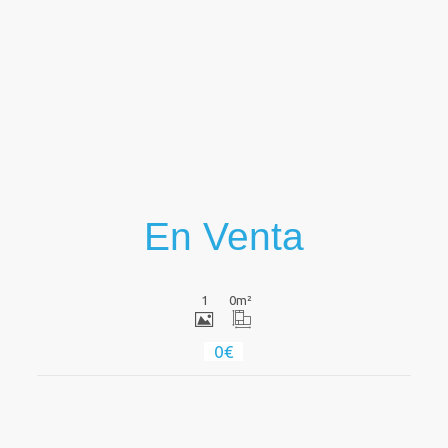
Ver
En Venta
1
0
m²
0€