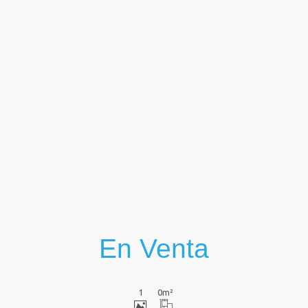
Ver
En Venta
1
0
m²