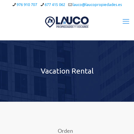
976 910 707
677 415 062
lauco@laucopropiedades.es
Vacation Rental
Orden