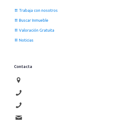
Trabaja con nosotros
Buscar Inmueble
Valoración Gratuita
Noticias
Contacta
Av. Compromiso de Caspe 76
976 910 707
677 415 062
lauco@laucopropiedades.es