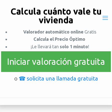
976 910 707
677 415 062
lauco@laucopropiedades.es
Calcula cuánto vale tu
vivienda
Valorador automático online
Gratis
Calcula el Precio Óptimo
¡Le llevará tan
solo 1 minuto
!
Valoración
Iniciar valoración gratuita
automática de
inmuebles
o
☎ solicita una llamada gratuita