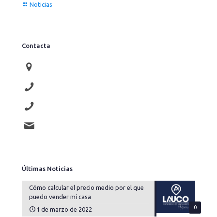
Contacta
Av. Compromiso de Caspe 76
976 910 707
677 415 062
lauco@laucopropiedades.es
Últimas Noticias
Cómo calcular el precio medio por el que
puedo vender mi casa
0
1 de marzo de 2022
Si suben los precios de venta, ¿es buen