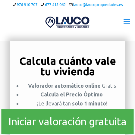
976 910 707
677 415 062
lauco@laucopropiedades.es
Calcula cuánto vale
tu vivienda
Valorador automático online
Gratis
Calcula el Precio Óptimo
¡Le llevará tan
solo 1 minuto
!
Iniciar valoración gratuita